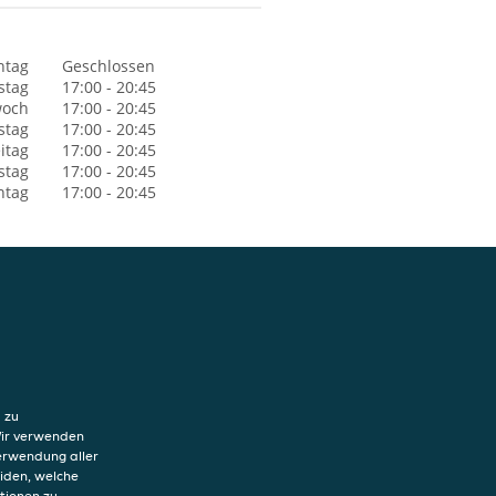
ntag
Geschlossen
stag
17:00 - 20:45
woch
17:00 - 20:45
stag
17:00 - 20:45
itag
17:00 - 20:45
stag
17:00 - 20:45
ntag
17:00 - 20:45
hutzerklärung
ung von Cookies
 zu
sum
Wir verwenden
Verwendung aller
eiden, welche
tionen zu