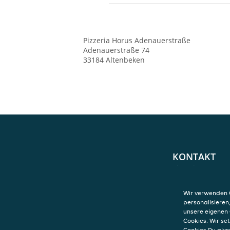
Pizzeria Horus
Adenauerstraße
Adenauerstraße 74
33184
Altenbeken
KONTAKT
Pizzeria Horus
Adenauerstraße
Adenauerstraße
Wir verwenden C
33184
Altenbek
personalisieren
unsere eigenen 
Cookies. Wir s
Cookies Du akz