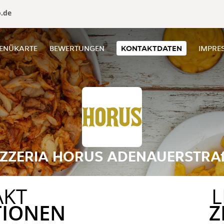
o.de
ENÜKARTE
BEWERTUNGEN
KONTAKTDATEN
IMPRE
IZZERIA HORUS ADENAUERSTRA
AKT
L
TIONEN
Z