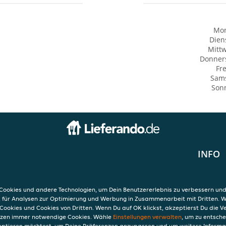
Mo
Dien
Mitt
Donner
Fre
Sam
Son
INFO
AGB
Datensc
 74
Verwend
ookies und andere Technologien, um Dein Benutzererlebnis zu verbessern und
en
Impres
, für Analysen zur Optimierung und Werbung in Zusammenarbeit mit Dritten. 
Cookies und Cookies von Dritten. Wenn Du auf OK klickst, akzeptierst Du die 
etzen immer notwendige Cookies. Wähle
Einstellungen verwalten
, um zu entsch
eptieren möchtest, um Deine Präferenzen anzupassen und um weitere Informa