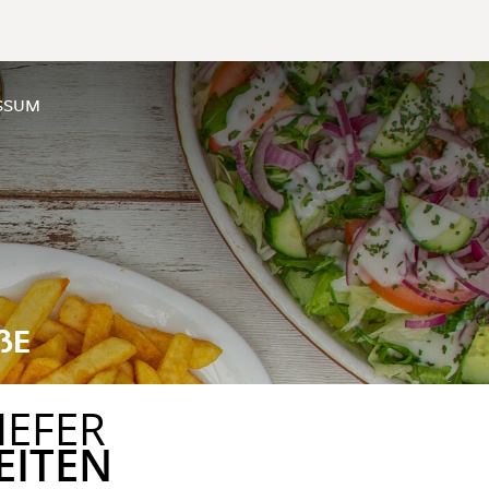
SSUM
ßE
IEFER
EITEN